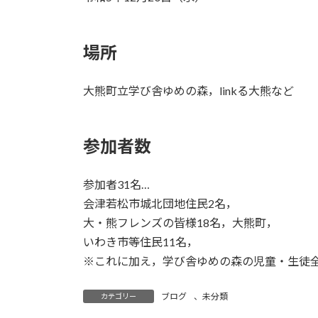
場所
大熊町立学び舎ゆめの森，linkる大熊など
参加者数
参加者31名…
会津若松市城北団地住民2名，
大・熊フレンズの皆様18名，大熊町，
いわき市等住民11名，
※これに加え，学び舎ゆめの森の児童・生徒
ブログ
、
未分類
カテゴリー