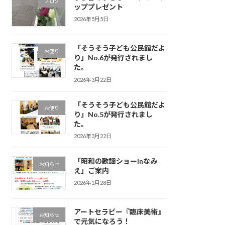
ブログ
ッププレゼント
2026年5月5日
「そうそう子ども公民館だよ
お便り
り」No.6が発行されまし
た。
2026年3月22日
「そうそう子ども公民館だよ
お便り
り」No.5が発行されまし
た。
2026年3月22日
「昭和の歌謡ショーinなみ
お知らせ
え」ご案内
2026年1月28日
アートセラピー『臨床美術』
お知らせ
で元気になろう！