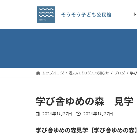
コ
ナ
ン
ビ
ト
テ
ゲ
ン
ー
ツ
シ
へ
ョ
ス
ン
キ
に
ッ
移
プ
動
トップページ
過去のブログ・お知らせ
ブログ
学
学び舎ゆめの森 見学
最
2024年1月27日
2024年1月27日
終
更
学び舎ゆめの森見学【学び舎ゆめの森】10
新