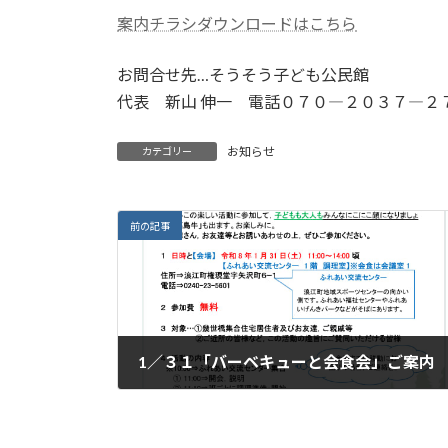
案内チラシダウンロードはこちら
お問合せ先…そうそう子ども公民館
代表 新山 伸一
電話０７０―２０３７―２
お知らせ
カテゴリー
前の記事
1／３１「バーベキューと会食会」ご案内
2026年1月21日