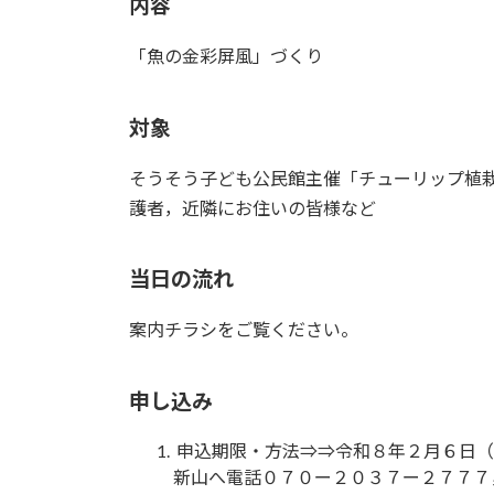
内容
「魚の金彩屏風」づくり
対象
そうそう子ども公民館主催「チューリップ植栽
護者，近隣にお住いの皆様など
当日の流れ
案内チラシをご覧ください。
申し込み
申込期限・方法⇒⇒令和８年２月６日（
新山へ電話０７０ー２０３７ー２７７７