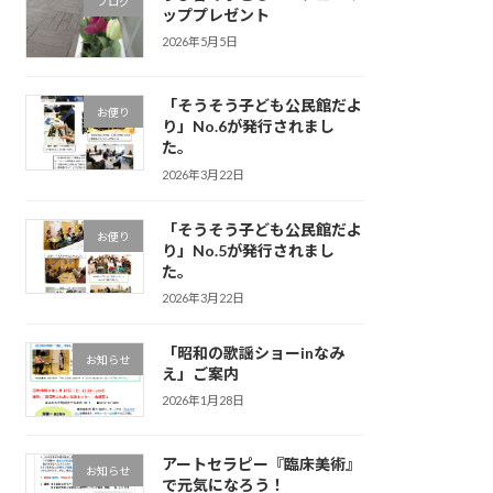
ブログ
ッププレゼント
2026年5月5日
「そうそう子ども公民館だよ
お便り
り」No.6が発行されまし
た。
2026年3月22日
「そうそう子ども公民館だよ
お便り
り」No.5が発行されまし
た。
2026年3月22日
「昭和の歌謡ショーinなみ
お知らせ
え」ご案内
2026年1月28日
アートセラピー『臨床美術』
お知らせ
で元気になろう！