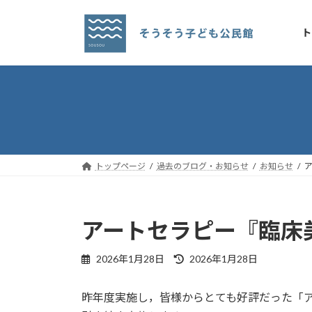
コ
ナ
ン
ビ
ト
テ
ゲ
ン
ー
ツ
シ
へ
ョ
ス
ン
キ
に
ッ
移
プ
動
トップページ
過去のブログ・お知らせ
お知らせ
アートセラピー『臨床
最
2026年1月28日
2026年1月28日
終
更
昨年度実施し，皆様からとても好評だった「
新